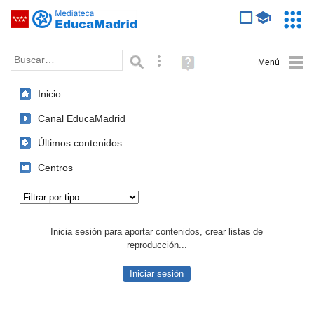
Mediateca de EducaMadrid
Saltar navegación
Servic
Educa
Palabra o frase:
Búsqueda avanzada
Ayuda
(en
ventana
Inicio
nueva)
Canal EducaMadrid
Últimos contenidos
Centros
Tipo de contenido:
Inicia sesión para aportar contenidos, crear listas de
reproducción...
Iniciar sesión