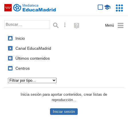
Mediateca de EducaMadrid
Saltar navegación
Servic
Educa
Palabra o frase:
Búsqueda avanzada
Ayuda
(en
ventana
Inicio
nueva)
Canal EducaMadrid
Últimos contenidos
Centros
Tipo de contenido:
Inicia sesión para aportar contenidos, crear listas de
reproducción...
Iniciar sesión