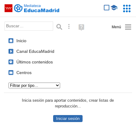
Mediateca de EducaMadrid
Saltar navegación
Servic
Educa
Palabra o frase:
Búsqueda avanzada
Ayuda
(en
ventana
Inicio
nueva)
Canal EducaMadrid
Últimos contenidos
Centros
Tipo de contenido:
Inicia sesión para aportar contenidos, crear listas de
reproducción...
Iniciar sesión