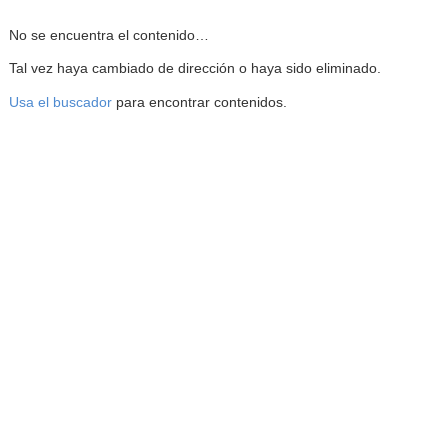
Reproductor de la Mediateca
No se encuentra el contenido…
Tal vez haya cambiado de dirección o haya sido eliminado.
Usa el buscador
para encontrar contenidos.