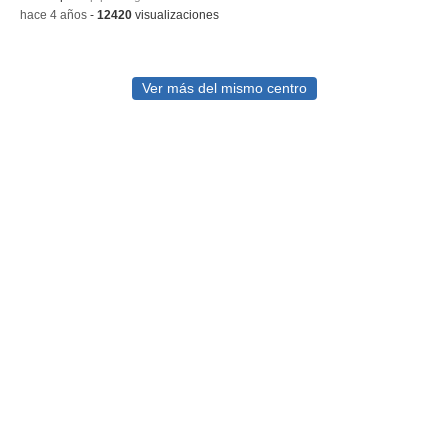
-
hace 4 años
-
12420
visualizaciones
Ver más del mismo centro