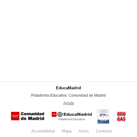
EducaMadrid
-
Plataforma Educativa. Comunidad de Madrid
-
Ayuda
(en ventana nueva)
Certificación
Buzón
de
anónim
conformidad
del Pla
con el
Regiona
Esquema
contra l
Nacional de
Accesibilidad
Mapa
web
Aviso
legal
Contacto
Drogas 
Seguridad
la
(categoría