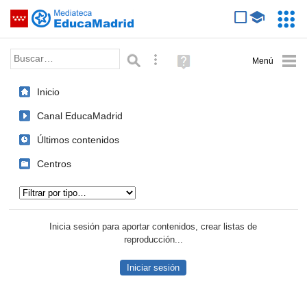
Mediateca de EducaMadrid
Saltar navegación
Servic
Educa
Palabra o frase:
Búsqueda avanzada
Ayuda
(en
ventana
Inicio
nueva)
Canal EducaMadrid
Últimos contenidos
Centros
Tipo de contenido:
Inicia sesión para aportar contenidos, crear listas de
reproducción...
Iniciar sesión