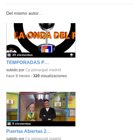
Del mismo autor…
39 elementos
TEMPORADAS PREVIAS DE RADIO
Contenido educativo.
subido por
Cp piimargall madrid
-
hace 9 meses
-
320
visualizaciones
9 elementos
Puertas Abiertas 2022 ¡Conócenos!
subido por
Cp piimargall madrid