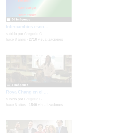
50 imágenes
Intercambios escolares IES Manuel de Falla 2018
subido por
Gregorio G.
-
hace 8 años
-
2710
visualizaciones
4 imágenes
Roya Chang en el IES Manuel de Falla
subido por
Gregorio G.
-
hace 8 años
-
1549
visualizaciones