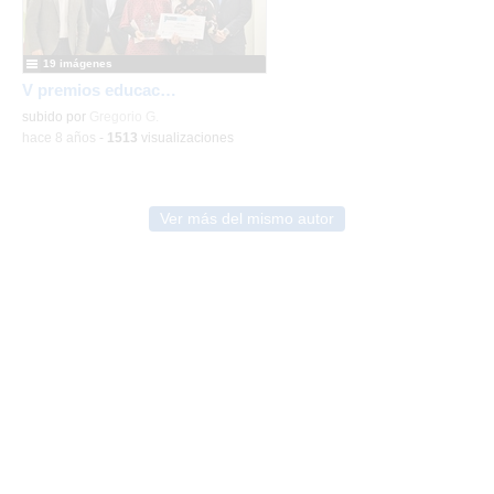
19 imágenes
V premios educación 2019 Coslada
subido por
Gregorio G.
-
hace 8 años
-
1513
visualizaciones
Ver más del mismo autor