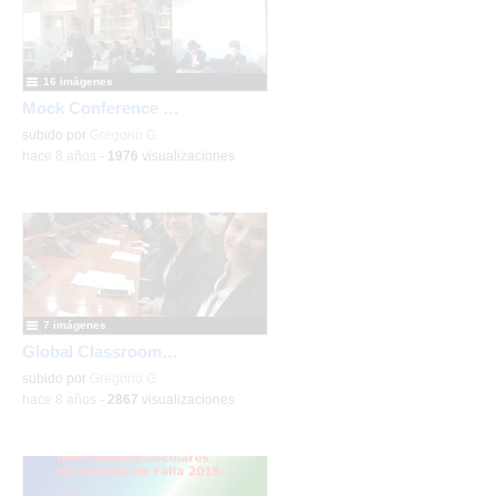
16 imágenes
Mock Conference 2017
subido por
Gregorio G.
-
hace 8 años
-
1976
visualizaciones
7 imágenes
Global Classrooms 2018
subido por
Gregorio G.
-
hace 8 años
-
2867
visualizaciones