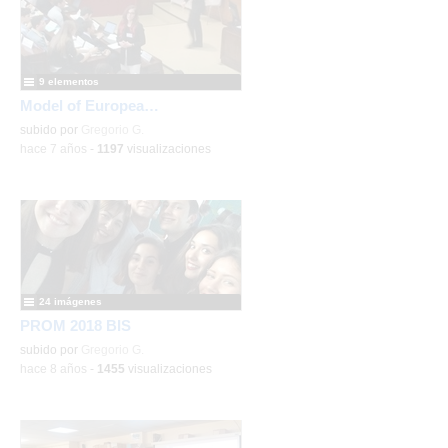
9 elementos
Model of European Union - Ambassadors Schools
subido por
Gregorio G.
-
hace 7 años
-
1197
visualizaciones
Christmas
2/13
Navideños 2016 2
-
Detalles
24 imágenes
PROM 2018 BIS
subido por
Gregorio G.
-
hace 8 años
-
1455
visualizaciones