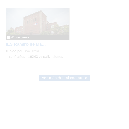
41 imágenes
IES Ramiro de Maeztu. Edificio
subido por
Doe ismie
-
hace 9 años
-
16243
visualizaciones
Ver más del mismo autor