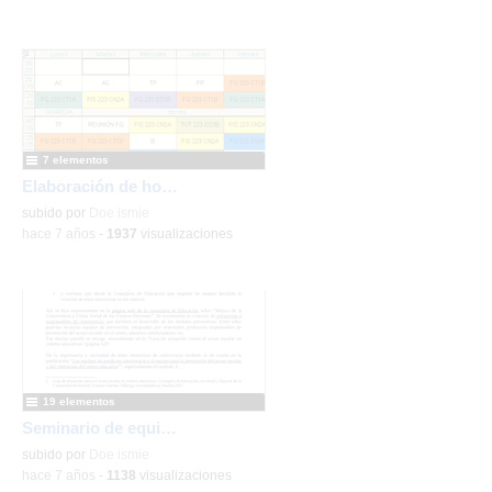
7 elementos
Elaboración de horarios
subido por
Doe ismie
-
hace 7 años
-
1937
visualizaciones
19 elementos
Seminario de equipos de convivencia en IES 18_19
subido por
Doe ismie
-
hace 7 años
-
1138
visualizaciones