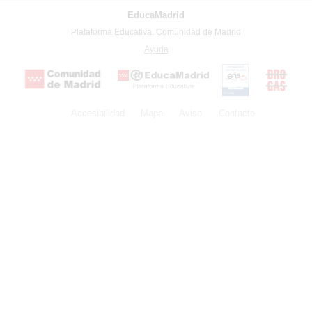
EducaMadrid
-
Plataforma Educativa. Comunidad de Madrid
-
Ayuda
(en ventana nueva)
Certificación
Buzón
de
anónim
conformidad
del Pla
con el
Regiona
Esquema
contra l
Nacional de
Accesibilidad
Mapa
web
Aviso
legal
Contacto
Drogas 
Seguridad
la
(categoría
Comunid
MEDIA). El
de Madr
documento
se abrirá en
ventana
nueva.