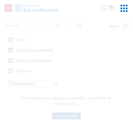
Mediateca de EducaMadrid
Saltar navegación
Servic
Educa
Palabra o frase:
Búsqueda avanzada
Ayuda
(en
ventana
Inicio
nueva)
Canal EducaMadrid
Últimos contenidos
Centros
Tipo de contenido:
Inicia sesión para aportar contenidos, crear listas de
reproducción...
Iniciar sesión