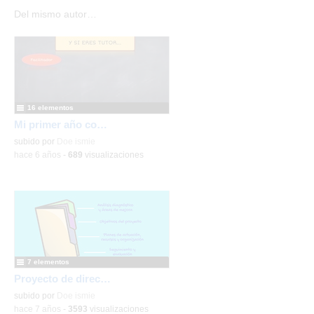
Del mismo autor…
16 elementos
Mi primer año como docente
subido por
Doe ismie
-
hace 6 años
-
689
visualizaciones
7 elementos
Proyecto de dirección
subido por
Doe ismie
-
hace 7 años
-
3593
visualizaciones