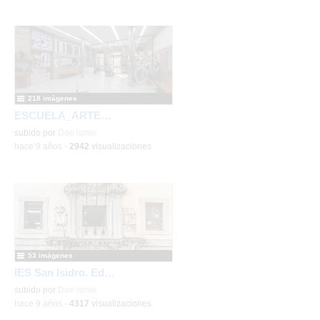
218 imágenes
ESCUELA_ARTE_LAPALMA
subido por
Doe ismie
-
hace 9 años
-
2942
visualizaciones
53 imágenes
IES San Isidro. Edificio
subido por
Doe ismie
-
hace 9 años
-
4317
visualizaciones