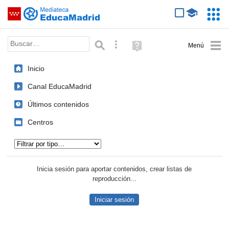
Mediateca de EducaMadrid
Saltar navegación
Servic
Educa
Palabra o frase:
Búsqueda avanzada
Ayuda
(en
ventana
Inicio
nueva)
Canal EducaMadrid
Últimos contenidos
Centros
Tipo de contenido:
Inicia sesión para aportar contenidos, crear listas de
reproducción...
Iniciar sesión