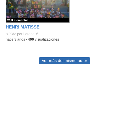
3 elementos
HENRI MATISSE
subido por
Lorena M.
-
hace 3 años
-
400
visualizaciones
Ver más del mismo autor