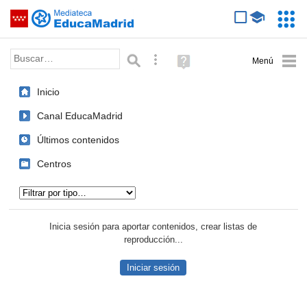
Mediateca de EducaMadrid
Saltar navegación
Servic
Educa
Palabra o frase:
Búsqueda avanzada
Ayuda
(en
ventana
Inicio
nueva)
Canal EducaMadrid
Últimos contenidos
Centros
Tipo de contenido:
Inicia sesión para aportar contenidos, crear listas de
reproducción...
Iniciar sesión