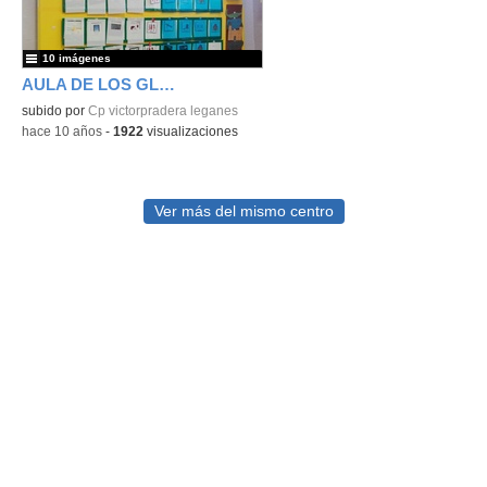
10 imágenes
AULA DE LOS GLOBOS
subido por
Cp victorpradera leganes
-
hace 10 años
-
1922
visualizaciones
Ver más del mismo centro