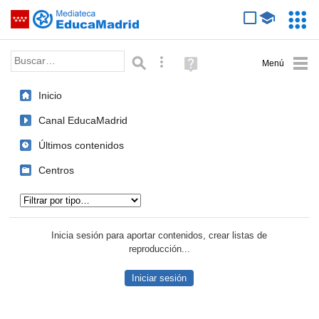
Mediateca de EducaMadrid
Saltar navegación
Servic
Educa
Palabra o frase:
Búsqueda avanzada
Ayuda
(en
ventana
Inicio
nueva)
Canal EducaMadrid
Últimos contenidos
Centros
Tipo de contenido:
Inicia sesión para aportar contenidos, crear listas de
reproducción...
Iniciar sesión