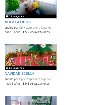
13 imágenes
AULA GLOBOS
subido por
Cp victorpradera leganes
-
hace 8 años
-
1772
visualizaciones
25 imágenes
NAVIDAD 2018.14
subido por
Cp victorpradera leganes
-
hace 8 años
-
1345
visualizaciones