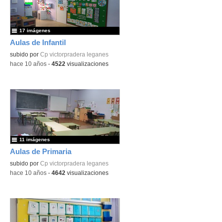
17 imágenes
Aulas de Infantil
subido por
Cp victorpradera leganes
-
hace 10 años
-
4522
visualizaciones
11 imágenes
Aulas de Primaria
subido por
Cp victorpradera leganes
-
hace 10 años
-
4642
visualizaciones