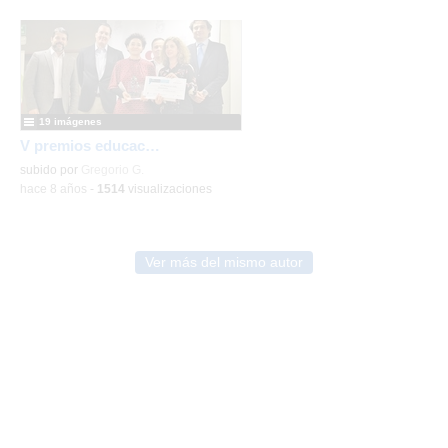
19 imágenes
V premios educación 2019 Coslada
subido por
Gregorio G.
-
hace 8 años
-
1514
visualizaciones
Ver más del mismo autor