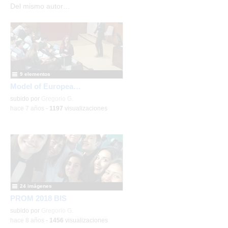
Del mismo autor…
9 elementos
Model of European Union - Ambassadors Schools
subido por
Gregorio G.
-
hace 7 años
-
1197
visualizaciones
24 imágenes
PROM 2018 BIS
subido por
Gregorio G.
-
hace 8 años
-
1456
visualizaciones