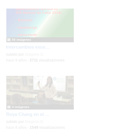
50 imágenes
Intercambios escolares IES Manuel de Falla 2018
subido por
Gregorio G.
-
hace 8 años
-
2711
visualizaciones
4 imágenes
Roya Chang en el IES Manuel de Falla
subido por
Gregorio G.
-
hace 8 años
-
1549
visualizaciones