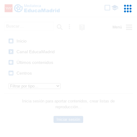
Mediateca de EducaMadrid
Saltar navegación
Servic
Educa
Palabra o frase:
Búsqueda avanzada
Ayuda
(en
ventana
Inicio
nueva)
Canal EducaMadrid
Últimos contenidos
Centros
Tipo de contenido:
Inicia sesión para aportar contenidos, crear listas de
reproducción...
Iniciar sesión