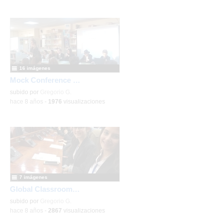
16 imágenes
Mock Conference 2017
subido por
Gregorio G.
-
hace 8 años
-
1976
visualizaciones
7 imágenes
Global Classrooms 2018
subido por
Gregorio G.
-
hace 8 años
-
2867
visualizaciones