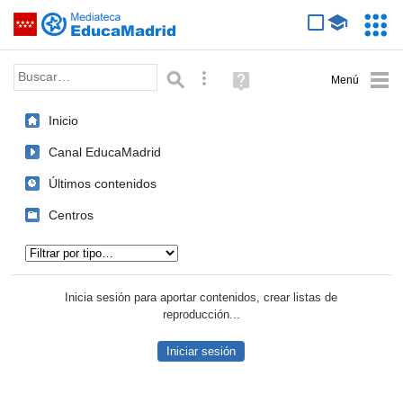
Mediateca de EducaMadrid
Saltar navegación
Servic
Educa
Palabra o frase:
Búsqueda avanzada
Ayuda
(en
ventana
Inicio
nueva)
Canal EducaMadrid
Últimos contenidos
Centros
Tipo de contenido:
Inicia sesión para aportar contenidos, crear listas de
reproducción...
Iniciar sesión