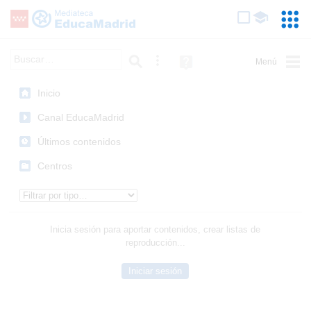
Mediateca de EducaMadrid
Saltar navegación
Servic
Educa
Palabra o frase:
Búsqueda avanzada
Ayuda
(en
ventana
Inicio
nueva)
Canal EducaMadrid
Últimos contenidos
Centros
Tipo de contenido:
Inicia sesión para aportar contenidos, crear listas de
reproducción...
Iniciar sesión