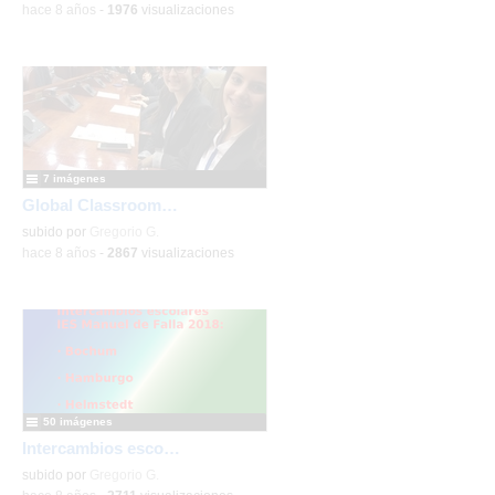
-
hace 8 años
-
1976
visualizaciones
7 imágenes
Global Classrooms 2018
subido por
Gregorio G.
-
hace 8 años
-
2867
visualizaciones
50 imágenes
Intercambios escolares IES Manuel de Falla 2018
subido por
Gregorio G.