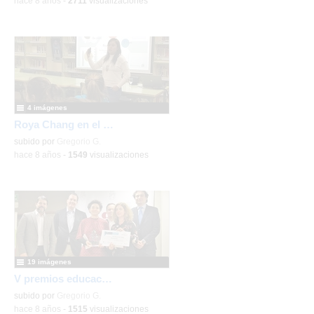
-
hace 8 años
-
2711
visualizaciones
4 imágenes
Roya Chang en el IES Manuel de Falla
subido por
Gregorio G.
-
hace 8 años
-
1549
visualizaciones
19 imágenes
V premios educación 2019 Coslada
subido por
Gregorio G.
-
hace 8 años
-
1515
visualizaciones