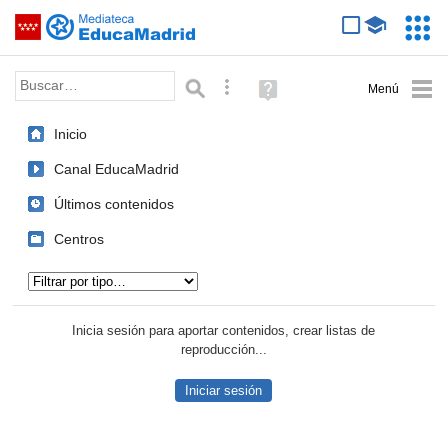
Mediateca de EducaMadrid
Saltar navegación
Servic
Educa
Palabra o frase:
Búsqueda avanzada
Ayuda
(en
ventana
Inicio
nueva)
Canal EducaMadrid
Últimos contenidos
Centros
Tipo de contenido:
Inicia sesión para aportar contenidos, crear listas de
reproducción...
Iniciar sesión