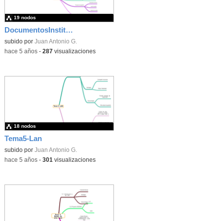
19 nodos
DocumentosInstitucionales
subido por
Juan Antonio G.
-
hace 5 años
-
287
visualizaciones
18 nodos
Tema5-Lan
subido por
Juan Antonio G.
-
hace 5 años
-
301
visualizaciones