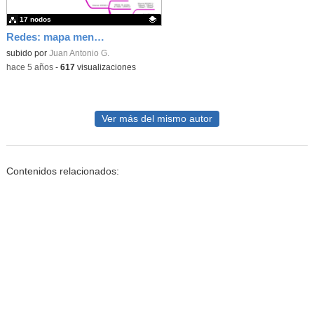
17 nodos
Redes: mapa mental tema 5
Contenido educativo.
subido por
Juan Antonio G.
-
hace 5 años
-
617
visualizaciones
Ver más del mismo autor
Contenidos relacionados: