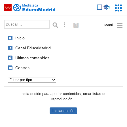
Mediateca de EducaMadrid
Saltar navegación
Servic
Educa
Palabra o frase:
Búsqueda avanzada
Ayuda
(en
ventana
Inicio
nueva)
Canal EducaMadrid
Últimos contenidos
Centros
Tipo de contenido:
Inicia sesión para aportar contenidos, crear listas de
reproducción...
Iniciar sesión