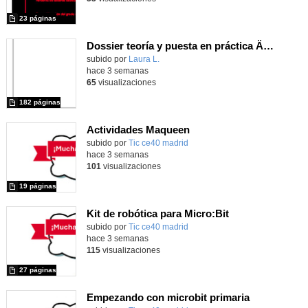
23 páginas
Dossier teoría y puesta en práctica Äprendizaje Basado en Juegos en Educación Infantil y Primaria
Contenido educativo.
subido por
Laura L.
-
hace 3 semanas
65
visualizaciones
182 páginas
Actividades Maqueen
Contenido educativo.
subido por
Tic ce40 madrid
-
hace 3 semanas
101
visualizaciones
19 páginas
Kit de robótica para Micro:Bit
Contenido educativo.
subido por
Tic ce40 madrid
-
hace 3 semanas
115
visualizaciones
27 páginas
Empezando con microbit primaria