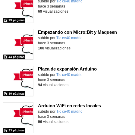
Contenido educativo.
subido por
Tic ce40 madrid
-
hace 3 semanas
69
visualizaciones
19 páginas
Empezando con Micro:Bit y Maqueen
Contenido educativo.
subido por
Tic ce40 madrid
-
hace 3 semanas
108
visualizaciones
44 páginas
Placa de expansión Arduino
Contenido educativo.
subido por
Tic ce40 madrid
-
hace 3 semanas
94
visualizaciones
30 páginas
Arduino WiFi en redes locales
Contenido educativo.
subido por
Tic ce40 madrid
-
hace 3 semanas
96
visualizaciones
23 páginas