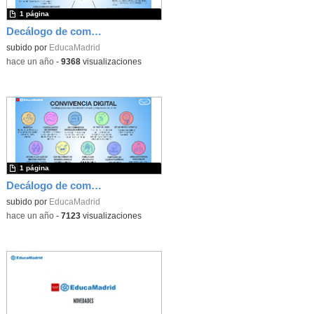
1 página
Decálogo de comunicación en línea para alumnos de Educación Secundaria
subido por
EducaMadrid
-
hace un año
-
9368
visualizaciones
1 página
Decálogo de comunicación en línea para alumnos de Educación Primaria
subido por
EducaMadrid
-
hace un año
-
7123
visualizaciones