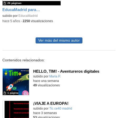
26 páginas
EducaMadrid para TIC y directores: Presentación "Novedades de EducaMadrid"
subido por
EducaMadrid
-
hace 5 años
-
2250
visualizaciones
Ver más del mismo autor
Contenidos relacionados:
HELLO, TIM! - Aventureros digitales
Contenido educativo.
subido por
Maria P.
-
hace una semana
49
visualizaciones
1 página
¡VIAJE A EUROPA!
subido por
Tic ce40 madrid
-
hace 3 semanas
53
visualizaciones