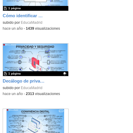
1 página
Cómo identificar un correo de phishing
subido por
EducaMadrid
-
hace un año
-
1439
visualizaciones
1 página
Decálogo de privacidad y seguridad en Internet
Contenido educativo.
subido por
EducaMadrid
-
hace un año
-
2313
visualizaciones