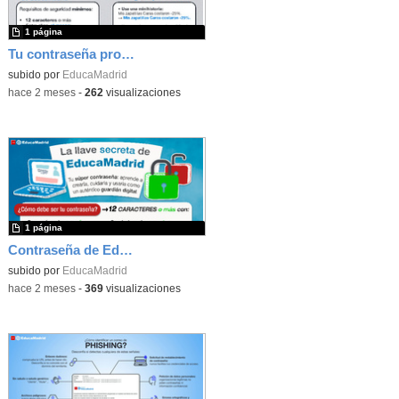
1 página
Tu contraseña protege tu identidad digital en EducaMadrid
subido por
EducaMadrid
-
hace 2 meses
-
262
visualizaciones
1 página
Contraseña de EducaMadrid: consejos de uso responsable
subido por
EducaMadrid
-
hace 2 meses
-
369
visualizaciones