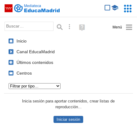
Mediateca de EducaMadrid
Saltar navegación
Servic
Educa
Palabra o frase:
Búsqueda avanzada
Ayuda
(en
ventana
Inicio
nueva)
Canal EducaMadrid
Últimos contenidos
Centros
Tipo de contenido:
Inicia sesión para aportar contenidos, crear listas de
reproducción...
Iniciar sesión