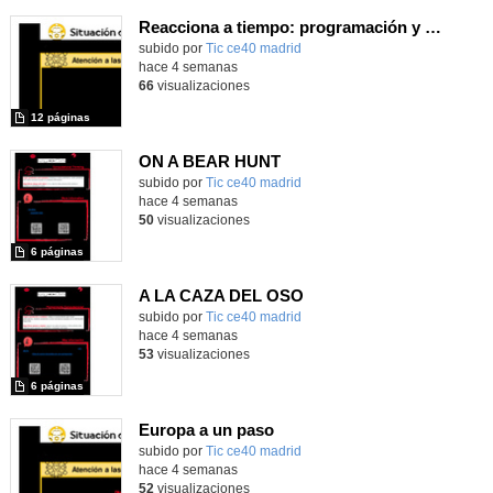
Reacciona a tiempo: programación y reflejos con Micro:bit
subido por
Tic ce40 madrid
-
hace 4 semanas
66
visualizaciones
12 páginas
ON A BEAR HUNT
subido por
Tic ce40 madrid
-
hace 4 semanas
50
visualizaciones
6 páginas
A LA CAZA DEL OSO
subido por
Tic ce40 madrid
-
hace 4 semanas
53
visualizaciones
6 páginas
Europa a un paso
subido por
Tic ce40 madrid
-
hace 4 semanas
52
visualizaciones