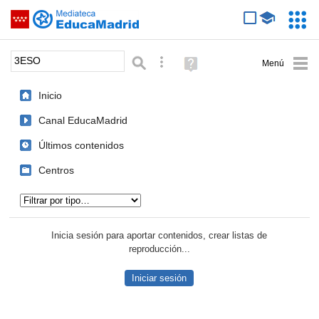
Mediateca de EducaMadrid
Saltar navegación
Servic
Educa
Palabra o frase:
Búsqueda avanzada
Ayuda
(en
ventana
Inicio
nueva)
Canal EducaMadrid
Últimos contenidos
Centros
Tipo de contenido:
Inicia sesión para aportar contenidos, crear listas de
reproducción...
Iniciar sesión