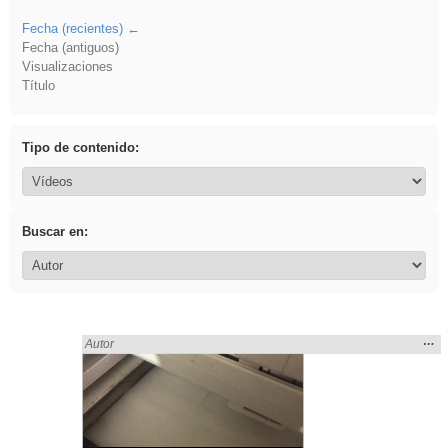
Fecha (recientes)
Fecha (antiguos)
Visualizaciones
Título
Tipo de contenido:
Buscar en:
Mos
…
Encontrado «3ESO» en:
Autor
la
ubic
de l
bús