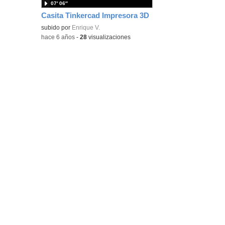
07′ 06″
Casita Tinkercad Impresora 3D
subido por
Enrique V.
-
hace 6 años
-
28
visualizaciones