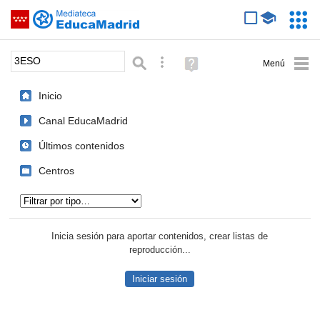
Mediateca de EducaMadrid
Saltar navegación
Servic
Educa
Palabra o frase:
Búsqueda avanzada
Ayuda
(en
ventana
Inicio
nueva)
Canal EducaMadrid
Últimos contenidos
Centros
Tipo de contenido:
Inicia sesión para aportar contenidos, crear listas de
reproducción...
Iniciar sesión