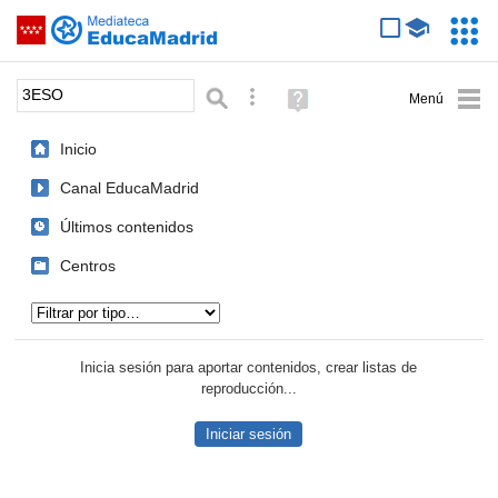
Mediateca de EducaMadrid
Saltar navegación
Servic
Educa
Palabra o frase:
Búsqueda avanzada
Ayuda
(en
ventana
Inicio
nueva)
Canal EducaMadrid
Últimos contenidos
Centros
Tipo de contenido:
Inicia sesión para aportar contenidos, crear listas de
reproducción...
Iniciar sesión