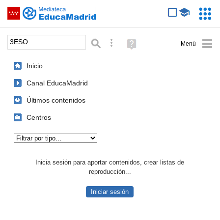
Mediateca de EducaMadrid
Saltar navegación
Servic
Educa
Palabra o frase:
Búsqueda avanzada
Ayuda
(en
ventana
Inicio
nueva)
Canal EducaMadrid
Últimos contenidos
Centros
Tipo de contenido:
Inicia sesión para aportar contenidos, crear listas de
reproducción...
Iniciar sesión