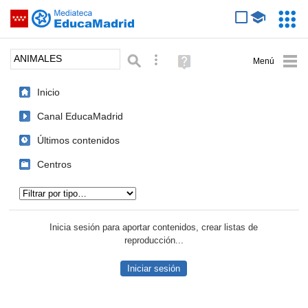
Mediateca de EducaMadrid
Saltar navegación
Servic
Educa
Palabra o frase:
Búsqueda avanzada
Ayuda
(en
ventana
Inicio
nueva)
Canal EducaMadrid
Últimos contenidos
Centros
Tipo de contenido:
Inicia sesión para aportar contenidos, crear listas de
reproducción...
Iniciar sesión