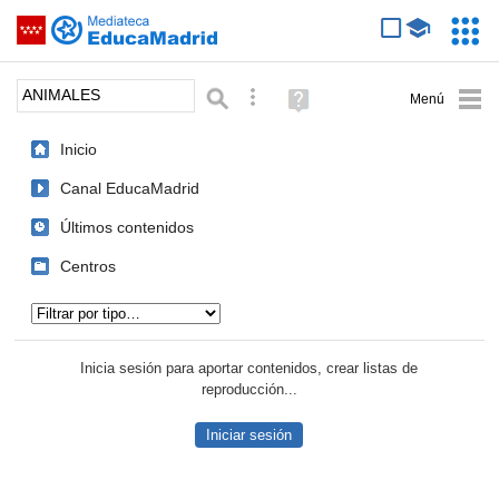
Mediateca de EducaMadrid
Saltar navegación
Servic
Educa
Palabra o frase:
Búsqueda avanzada
Ayuda
(en
ventana
Inicio
nueva)
Canal EducaMadrid
Últimos contenidos
Centros
Tipo de contenido:
Inicia sesión para aportar contenidos, crear listas de
reproducción...
Iniciar sesión