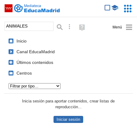
Mediateca de EducaMadrid
Saltar navegación
Servic
Educa
Palabra o frase:
Búsqueda avanzada
Ayuda
(en
ventana
Inicio
nueva)
Canal EducaMadrid
Últimos contenidos
Centros
Tipo de contenido:
Inicia sesión para aportar contenidos, crear listas de
reproducción...
Iniciar sesión