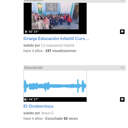
la
ubic
de l
bús
02′ 23″
Granja Educación Infantil Curso 21_22
Contenido educativo.
subido por
Cp isaacperal madrid
-
hace 4 años
-
197
visualizaciones
Mos
…
Encontrado «ANIMALES» en:
Descripción
la
ubic
de l
bús
04′ 27″
El Ornitorrinco
Contenido educativo.
subido por
Jesus G.
-
hace 4 años
-
Escuchado
92
veces