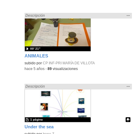
Mos
…
Encontrado «ANIMALES» en:
Descripción
la
ubic
de l
bús
00′ 21″
ANIMALES
subido por
CP INF-PRI MARÍA DE VILLOTA
-
hace 5 años
-
89
visualizaciones
Mos
…
Encontrado «ANIMALES» en:
Descripción
la
ubic
de l
bús
1 página
Under the sea
Contenido educativo.
subido por
Irene Z.