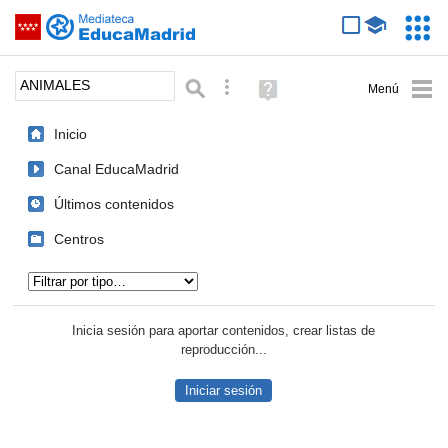
Mediateca de EducaMadrid
Saltar navegación
Servic
Educa
Palabra o frase:
Búsqueda avanzada
Ayuda
(en
ventana
Inicio
nueva)
Canal EducaMadrid
Últimos contenidos
Centros
Tipo de contenido:
Inicia sesión para aportar contenidos, crear listas de
reproducción...
Iniciar sesión