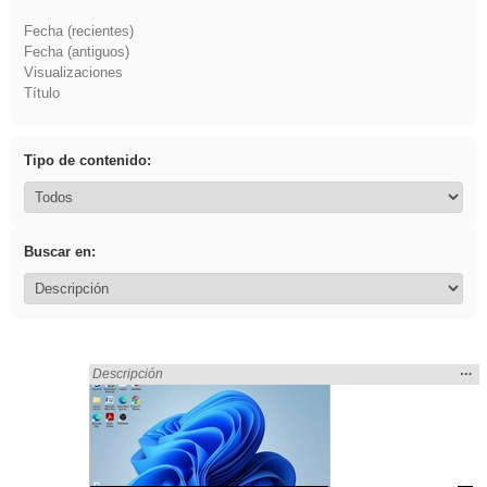
Fecha (recientes)
Fecha (antiguos)
Visualizaciones
Título
Tipo de contenido:
Buscar en:
Mos
…
Encontrado «ANIMALES» en:
Descripción
la
ubic
de l
bús