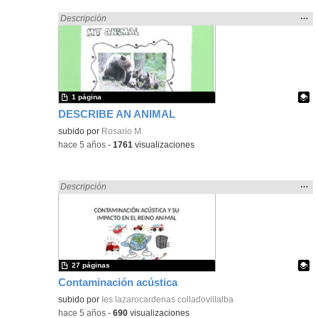
Mos
…
Encontrado «ANIMALES» en:
Descripción
la
ubic
de l
bús
1 página
DESCRIBE AN ANIMAL
Contenido educativo.
subido por
Rosario M.
-
hace 5 años
-
1761
visualizaciones
Mos
…
Encontrado «ANIMALES» en:
Descripción
la
ubic
de l
bús
27 páginas
Contaminación acústica
Contenido educativo.
subido por
Ies lazarocardenas colladovillalba
-
hace 5 años
-
690
visualizaciones