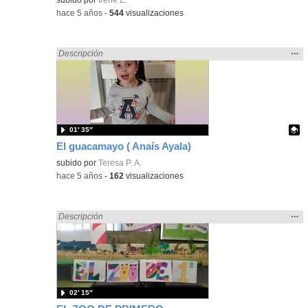
-
hace 5 años
-
544
visualizaciones
Mos
…
Encontrado «ANIMALES» en:
Descripción
la
ubic
de l
bús
01′ 35″
El guacamayo ( Anaís Ayala)
Contenido educativo.
subido por
Teresa P. A.
-
hace 5 años
-
162
visualizaciones
Mos
…
Encontrado «ANIMALES» en:
Descripción
la
ubic
de l
bús
02′ 15″