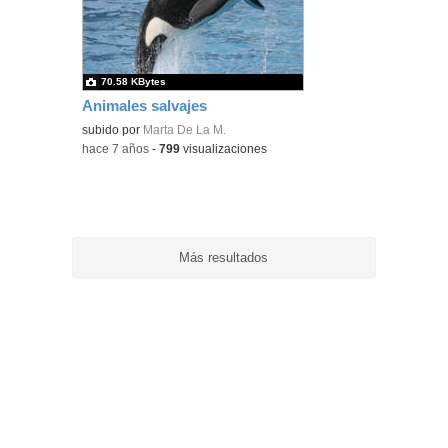
ubic
de l
bús
70.58 KBytes
Animales salvajes
subido por
Marta De La M.
-
hace 7 años
-
799
visualizaciones
Más resultados