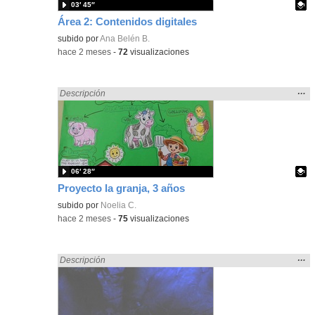
03′ 45″
Área 2: Contenidos digitales
Contenido educativo.
subido por
Ana Belén B.
-
hace 2 meses
-
72
visualizaciones
Mos
…
Encontrado «ANIMALES» en:
Descripción
la
ubic
de l
bús
06′ 28″
Proyecto la granja, 3 años
Contenido educativo.
subido por
Noelia C.
-
hace 2 meses
-
75
visualizaciones
Mos
…
Encontrado «ANIMALES» en:
Descripción
la
ubic
de l
bús