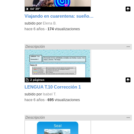
04′ 39″
Viajando en cuarentena: sueños al pie de un arcoíris. LAS BODAS DE LA PULGA Y EL PIOJO.
Contenido educativo.
subido por
Elena B.
-
hace 6 años
-
174
visualizaciones
Mos
…
Encontrado «ANIMALES» en:
Descripción
la
ubic
de l
bús
2 páginas
LENGUA T.10 Corrección 1
Contenido educativo.
subido por
Isabel T.
-
hace 6 años
-
695
visualizaciones
Mos
…
Encontrado «ANIMALES» en:
Descripción
la
ubic
de l