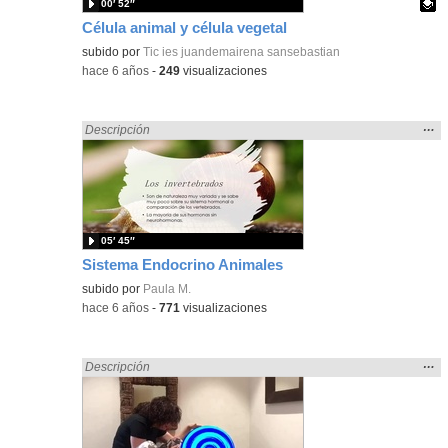
00′ 52″
Célula animal y célula vegetal
Contenido educativo.
subido por
Tic ies juandemairena sansebastian
-
hace 6 años
-
249
visualizaciones
Mos
…
Encontrado «ANIMALES» en:
Descripción
la
ubic
de l
bús
05′ 45″
Sistema Endocrino Animales
subido por
Paula M.
-
hace 6 años
-
771
visualizaciones
Mos
…
Encontrado «ANIMALES» en:
Descripción
la
ubic
de l
bús