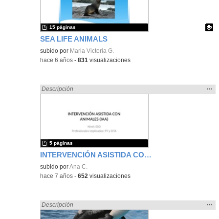
bús
15 páginas
SEA LIFE ANIMALS
Contenido educativo.
subido por
Maria Victoria G.
-
hace 6 años
-
831
visualizaciones
Mos
…
Encontrado «ANIMALES» en:
Descripción
la
ubic
de l
bús
5 páginas
INTERVENCIÓN ASISTIDA CON ANIMALES
subido por
Ana C.
-
hace 7 años
-
652
visualizaciones
Mos
…
Encontrado «ANIMALES» en:
Descripción
la