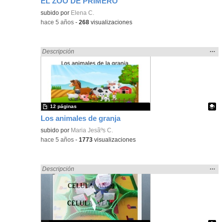
EL ZOO DE PRIMERO
subido por
Elena C.
-
hace 5 años
-
268
visualizaciones
Mos
…
Encontrado «ANIMALES» en:
Descripción
la
ubic
de l
bús
12 páginas
Los animales de granja
Contenido educativo.
subido por
Maria Jesãºs C.
-
hace 5 años
-
1773
visualizaciones
Mos
…
Encontrado «ANIMALES» en:
Descripción
la
ubic
de l
bús