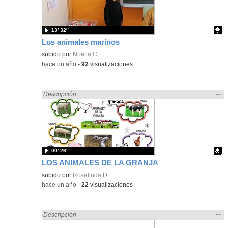
bús
13′ 32″
Los animales marinos
Contenido educativo.
subido por
Noelia C.
-
hace un año
-
92
visualizaciones
Mos
…
Encontrado «ANIMALES» en:
Descripción
la
ubic
de l
bús
00′ 26″
LOS ANIMALES DE LA GRANJA
Contenido educativo.
subido por
Rosalinda D.
-
hace un año
-
22
visualizaciones
Mos
…
Encontrado «ANIMALES» en:
Descripción
la