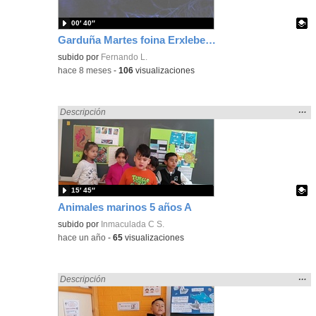
00′ 40″
Garduña Martes foina Erxleben, 1777
Contenido educativo.
subido por
Fernando L.
-
hace 8 meses
-
106
visualizaciones
Mos
…
Encontrado «ANIMALES» en:
Descripción
la
ubic
de l
bús
15′ 45″
Animales marinos 5 años A
Contenido educativo.
subido por
Inmaculada C S.
-
hace un año
-
65
visualizaciones
Mos
…
Encontrado «ANIMALES» en:
Descripción
la
ubic
de l