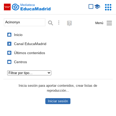
Mediateca de EducaMadrid
Saltar navegación
Servic
Educa
Palabra o frase:
Búsqueda avanzada
Ayuda
(en
ventana
Inicio
nueva)
Canal EducaMadrid
Últimos contenidos
Centros
Tipo de contenido:
Inicia sesión para aportar contenidos, crear listas de
reproducción...
Iniciar sesión