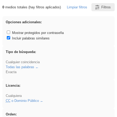
0
medios totales (hay filtros aplicados)
Limpiar filtros
Filtros
Resultados de: Acinonyx
Opciones adicionales:
Mostrar protegidos por contraseña
Incluir palabras similares
Tipo de búsqueda:
Cualquier coincidencia
Todas las palabras
Exacta
Licencia:
Cualquiera
CC
o Dominio Público
Orden: