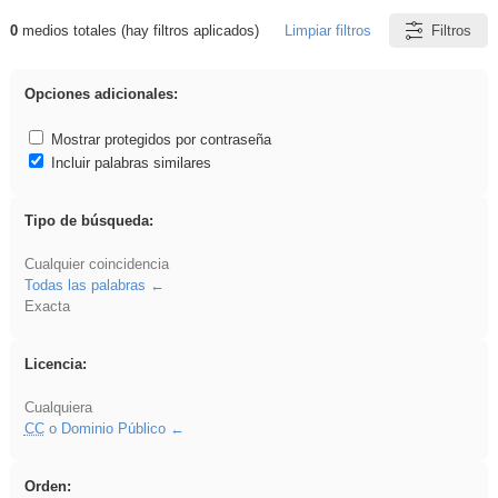
0
medios totales (hay filtros aplicados)
Limpiar filtros
Filtros
Resultados de: Acinonyx
Opciones adicionales:
Mostrar protegidos por contraseña
Incluir palabras similares
Tipo de búsqueda:
Cualquier coincidencia
Todas las palabras
Exacta
Licencia:
Cualquiera
CC
o Dominio Público
Orden: