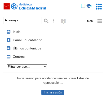
Mediateca de EducaMadrid
Saltar navegación
Servic
Educa
Palabra o frase:
Búsqueda avanzada
Ayuda
(en
ventana
Inicio
nueva)
Canal EducaMadrid
Últimos contenidos
Centros
Tipo de contenido:
Inicia sesión para aportar contenidos, crear listas de
reproducción...
Iniciar sesión