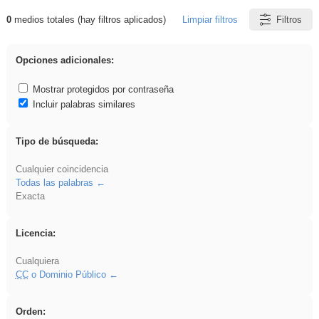
0
medios totales (hay filtros aplicados)
Limpiar filtros
Filtros
Resultados de: Acinonyx
Opciones adicionales:
Mostrar protegidos por contraseña
Incluir palabras similares
Tipo de búsqueda:
Cualquier coincidencia
Todas las palabras
Exacta
Licencia:
Cualquiera
CC
o Dominio Público
Orden: