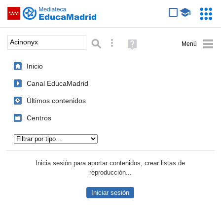
Mediateca de EducaMadrid
Saltar navegación
Servic
Educa
Palabra o frase:
Búsqueda avanzada
Ayuda
(en
ventana
Inicio
nueva)
Canal EducaMadrid
Últimos contenidos
Centros
Tipo de contenido:
Inicia sesión para aportar contenidos, crear listas de
reproducción...
Iniciar sesión