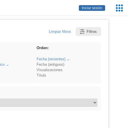
Servic
Iniciar sesión
Educa
Limpiar filtros
Filtros
Orden:
Fecha (recientes)
ico
Fecha (antiguos)
Visualizaciones
Título