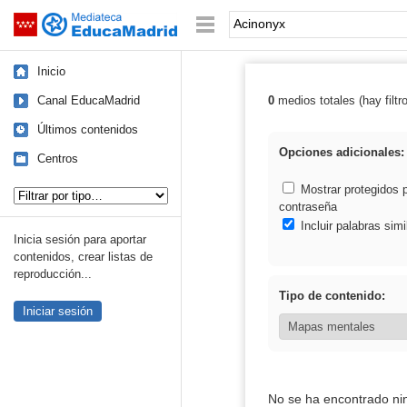
Mediateca de EducaMadrid
Saltar navegación
Palabra o frase:
Inicio
Canal EducaMadrid
0
medios totales (hay filtr
Resultados de:
Últimos contenidos
Opciones adicionales:
Centros
Tipo de contenido:
Mostrar protegidos 
contraseña
Incluir palabras simi
Inicia sesión para aportar
contenidos, crear listas de
reproducción...
Tipo de contenido:
Iniciar sesión
No se ha encontrado ni