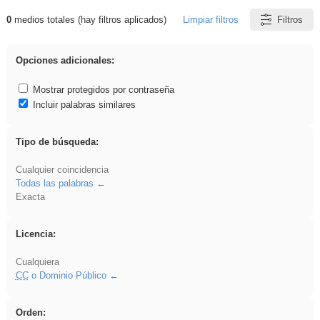
0
medios totales (hay filtros aplicados)
Limpiar filtros
Filtros
Resultados de: Acinonyx
Opciones adicionales:
Mostrar protegidos por contraseña
Incluir palabras similares
Tipo de búsqueda:
Cualquier coincidencia
Todas las palabras
Exacta
Licencia:
Cualquiera
CC
o Dominio Público
Orden: