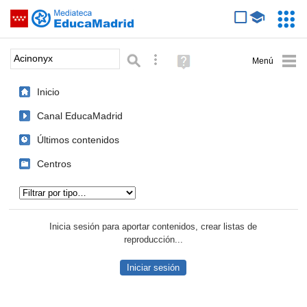
Mediateca de EducaMadrid
Saltar navegación
Servic
Educa
Palabra o frase:
Búsqueda avanzada
Ayuda
(en
ventana
Inicio
nueva)
Canal EducaMadrid
Últimos contenidos
Centros
Tipo de contenido:
Inicia sesión para aportar contenidos, crear listas de
reproducción...
Iniciar sesión