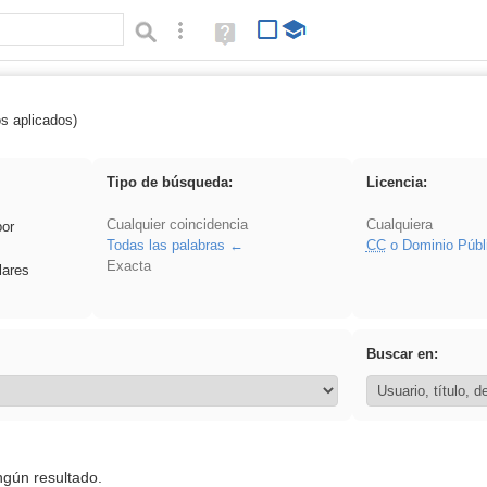
Búsqueda avanzada
Ayuda
(en
ventana
nueva)
os aplicados)
 Acinonyx
Tipo de búsqueda:
Licencia:
Cualquier coincidencia
Cualquiera
por
Todas las palabras
CC
o Dominio Públ
Exacta
lares
Buscar en:
ngún resultado.