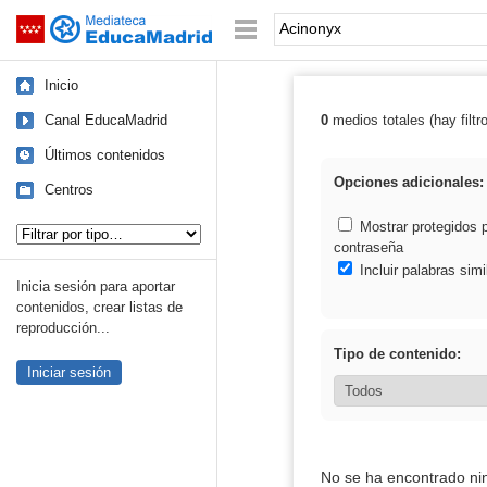
Mediateca de EducaMadrid
Saltar navegación
Palabra o frase:
Inicio
Canal EducaMadrid
0
medios totales (hay filtr
Resultados de:
Últimos contenidos
Opciones adicionales:
Centros
Tipo de contenido:
Mostrar protegidos 
contraseña
Incluir palabras simi
Inicia sesión para aportar
contenidos, crear listas de
reproducción...
Tipo de contenido:
Iniciar sesión
No se ha encontrado ni