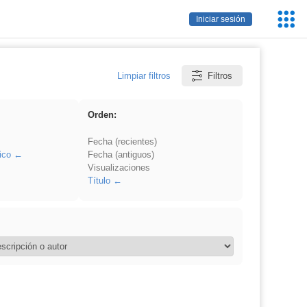
Servic
Iniciar sesión
Educa
Limpiar filtros
Filtros
Orden:
Fecha (recientes)
ico
Fecha (antiguos)
Visualizaciones
Título