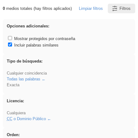
0
medios totales (hay filtros aplicados)
Limpiar filtros
Filtros
Resultados de: Acinonyx
Opciones adicionales:
Mostrar protegidos por contraseña
Incluir palabras similares
Tipo de búsqueda:
Cualquier coincidencia
Todas las palabras
Exacta
Licencia:
Cualquiera
CC
o Dominio Público
Orden: