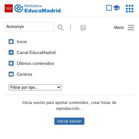
Mediateca de EducaMadrid
Saltar navegación
Servic
Educa
Palabra o frase:
Búsqueda avanzada
Ayuda
(en
ventana
Inicio
nueva)
Canal EducaMadrid
Últimos contenidos
Centros
Tipo de contenido:
Inicia sesión para aportar contenidos, crear listas de
reproducción...
Iniciar sesión