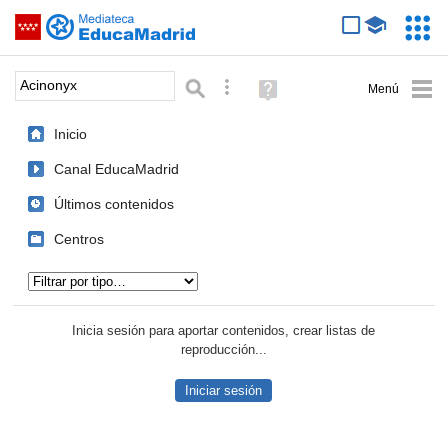
Mediateca de EducaMadrid
Saltar navegación
Servic
Educa
Palabra o frase:
Búsqueda avanzada
Ayuda
(en
ventana
Inicio
nueva)
Canal EducaMadrid
Últimos contenidos
Centros
Tipo de contenido:
Inicia sesión para aportar contenidos, crear listas de
reproducción...
Iniciar sesión