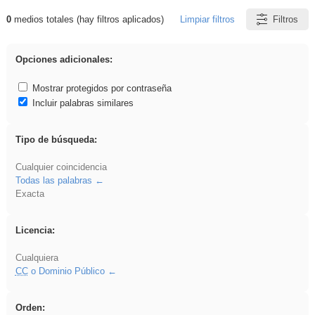
0
medios totales (hay filtros aplicados)
Limpiar filtros
Filtros
Resultados de: Acinonyx
Opciones adicionales:
Mostrar protegidos por contraseña
Incluir palabras similares
Tipo de búsqueda:
Cualquier coincidencia
Todas las palabras
Exacta
Licencia:
Cualquiera
CC
o Dominio Público
Orden: