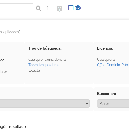
Búsqueda avanzada
Ayuda
(en
ventana
nueva)
os aplicados)
 Acinonyx
Tipo de búsqueda:
Licencia:
Cualquier coincidencia
Cualquiera
por
Todas las palabras
CC
o Dominio Públ
Exacta
lares
Buscar en:
ngún resultado.