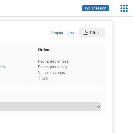
Servic
Iniciar sesión
Educa
Limpiar filtros
Filtros
Orden:
Fecha (recientes)
ico
Fecha (antiguos)
Visualizaciones
Título