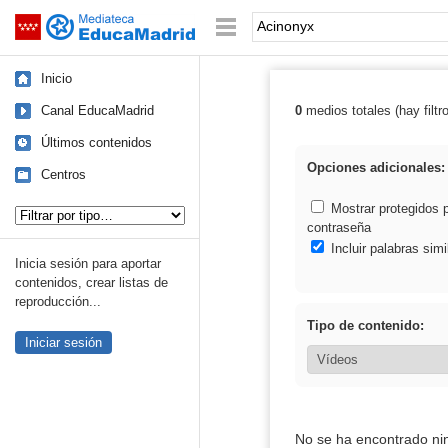
Mediateca de EducaMadrid
Saltar navegación
Palabra o frase:
Inicio
Canal EducaMadrid
0
medios totales (hay filtr
Resultados de:
Últimos contenidos
Opciones adicionales:
Centros
Tipo de contenido:
Mostrar protegidos 
contraseña
Incluir palabras simi
Inicia sesión para aportar
contenidos, crear listas de
reproducción...
Tipo de contenido:
Iniciar sesión
No se ha encontrado ni