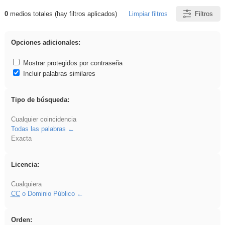
0
medios totales (hay filtros aplicados)
Limpiar filtros
Filtros
Resultados de: Acinonyx
Opciones adicionales:
Mostrar protegidos por contraseña
Incluir palabras similares
Tipo de búsqueda:
Cualquier coincidencia
Todas las palabras
Exacta
Licencia:
Cualquiera
CC
o Dominio Público
Orden: