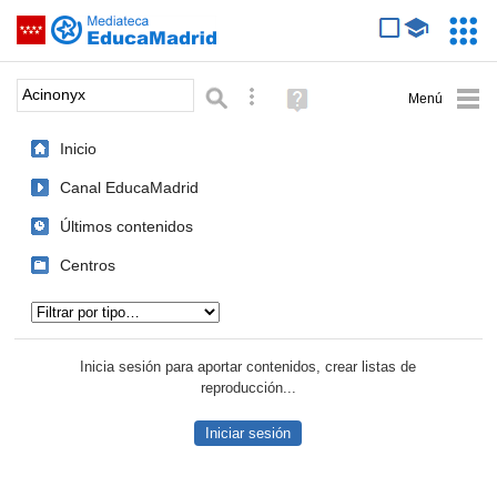
Mediateca de EducaMadrid
Saltar navegación
Servic
Educa
Palabra o frase:
Búsqueda avanzada
Ayuda
(en
ventana
Inicio
nueva)
Canal EducaMadrid
Últimos contenidos
Centros
Tipo de contenido:
Inicia sesión para aportar contenidos, crear listas de
reproducción...
Iniciar sesión