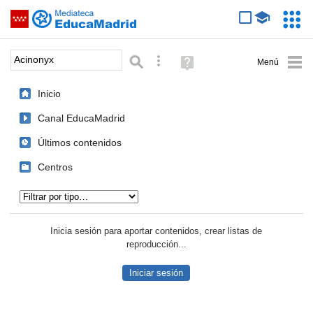
Mediateca de EducaMadrid
Saltar navegación
Servic
Educa
Palabra o frase:
Búsqueda avanzada
Ayuda
(en
ventana
Inicio
nueva)
Canal EducaMadrid
Últimos contenidos
Centros
Tipo de contenido:
Inicia sesión para aportar contenidos, crear listas de
reproducción...
Iniciar sesión