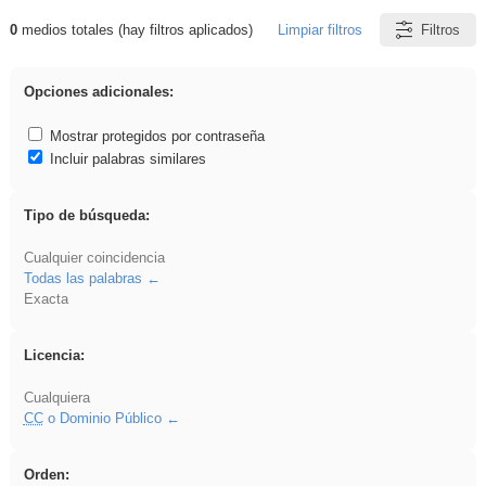
0
medios totales (hay filtros aplicados)
Limpiar filtros
Filtros
Resultados de: Acinonyx
Opciones adicionales:
Mostrar protegidos por contraseña
Incluir palabras similares
Tipo de búsqueda:
Cualquier coincidencia
Todas las palabras
Exacta
Licencia:
Cualquiera
CC
o Dominio Público
Orden: