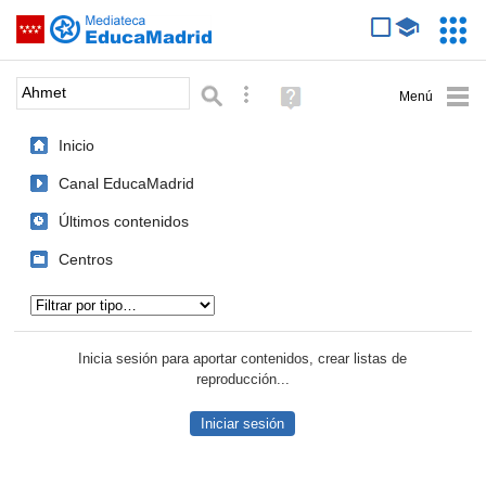
Mediateca de EducaMadrid
Saltar navegación
Servic
Educa
Palabra o frase:
Búsqueda avanzada
Ayuda
(en
ventana
Inicio
nueva)
Canal EducaMadrid
Últimos contenidos
Centros
Tipo de contenido:
Inicia sesión para aportar contenidos, crear listas de
reproducción...
Iniciar sesión