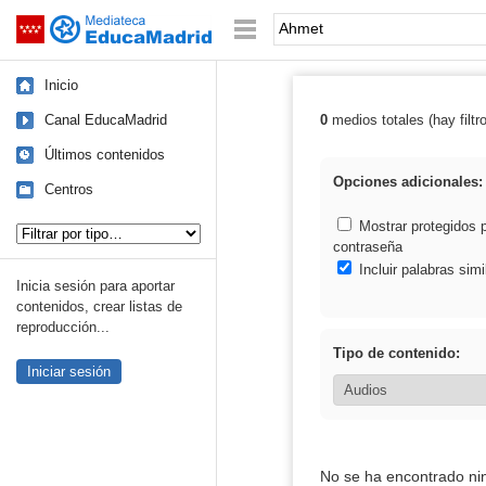
Mediateca de EducaMadrid
Saltar navegación
Palabra o frase:
Inicio
Canal EducaMadrid
0
medios totales (hay filtr
Resultados de:
Últimos contenidos
Opciones adicionales:
Centros
Tipo de contenido:
Mostrar protegidos 
contraseña
Incluir palabras simi
Inicia sesión para aportar
contenidos, crear listas de
reproducción...
Tipo de contenido:
Iniciar sesión
No se ha encontrado ni