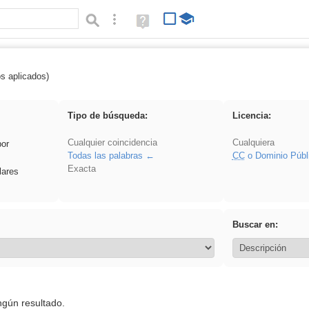
Búsqueda avanzada
Ayuda
(en
ventana
nueva)
os aplicados)
 Ahmet
Tipo de búsqueda:
Licencia:
Cualquier coincidencia
Cualquiera
por
Todas las palabras
CC
o Dominio Públ
Exacta
lares
Buscar en:
ngún resultado.