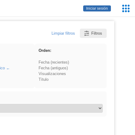
Servic
Iniciar sesión
Educa
Limpiar filtros
Filtros
Orden:
Fecha (recientes)
ico
Fecha (antiguos)
Visualizaciones
Título