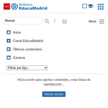
Mediateca de EducaMadrid
Saltar navegación
Servic
Educa
Palabra o frase:
Búsqueda avanzada
Ayuda
(en
ventana
Inicio
nueva)
Canal EducaMadrid
Últimos contenidos
Centros
Tipo de contenido:
Inicia sesión para aportar contenidos, crear listas de
reproducción...
Iniciar sesión