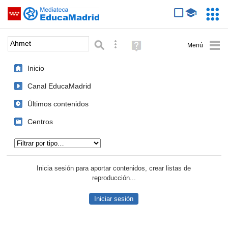
Mediateca de EducaMadrid
Saltar navegación
Servic
Educa
Palabra o frase:
Búsqueda avanzada
Ayuda
(en
ventana
Inicio
nueva)
Canal EducaMadrid
Últimos contenidos
Centros
Tipo de contenido:
Inicia sesión para aportar contenidos, crear listas de
reproducción...
Iniciar sesión