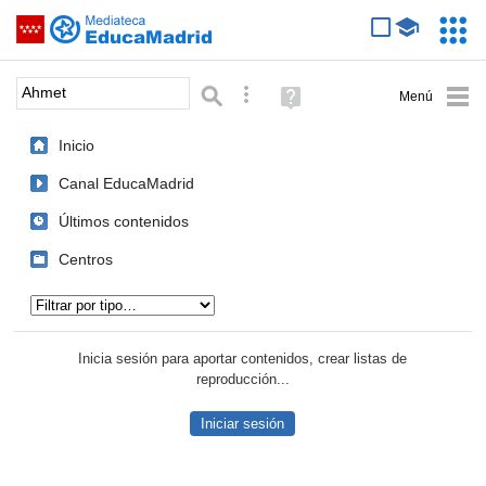
Mediateca de EducaMadrid
Saltar navegación
Servic
Educa
Palabra o frase:
Búsqueda avanzada
Ayuda
(en
ventana
Inicio
nueva)
Canal EducaMadrid
Últimos contenidos
Centros
Tipo de contenido:
Inicia sesión para aportar contenidos, crear listas de
reproducción...
Iniciar sesión