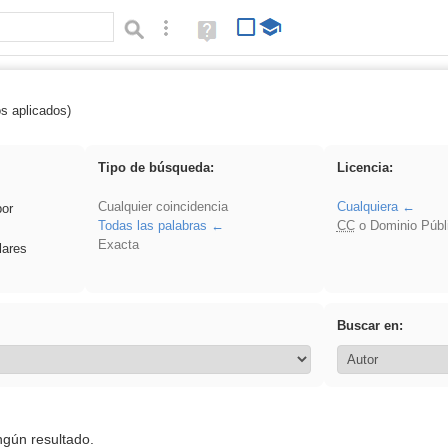
Búsqueda avanzada
Ayuda
(en
ventana
nueva)
os aplicados)
 Ahmet
Tipo de búsqueda:
Licencia:
Cualquier coincidencia
Cualquiera
por
Todas las palabras
CC
o Dominio Públ
Exacta
lares
Buscar en:
ngún resultado.