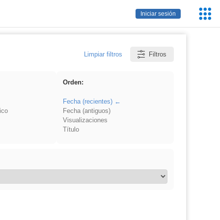
Servic
Iniciar sesión
Educa
Limpiar filtros
Filtros
Orden:
Fecha (recientes)
ico
Fecha (antiguos)
Visualizaciones
Título