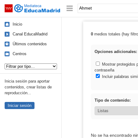
Mediateca de EducaMadrid
Saltar navegación
Palabra o frase:
Inicio
Canal EducaMadrid
0
medios totales (hay filtr
Resultados de:
Últimos contenidos
Opciones adicionales:
Centros
Tipo de contenido:
Mostrar protegidos 
contraseña
Incluir palabras simi
Inicia sesión para aportar
contenidos, crear listas de
reproducción...
Tipo de contenido:
Iniciar sesión
No se ha encontrado ni