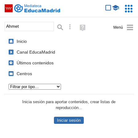
Mediateca de EducaMadrid
Saltar navegación
Servic
Educa
Palabra o frase:
Búsqueda avanzada
Ayuda
(en
ventana
Inicio
nueva)
Canal EducaMadrid
Últimos contenidos
Centros
Tipo de contenido:
Inicia sesión para aportar contenidos, crear listas de
reproducción...
Iniciar sesión