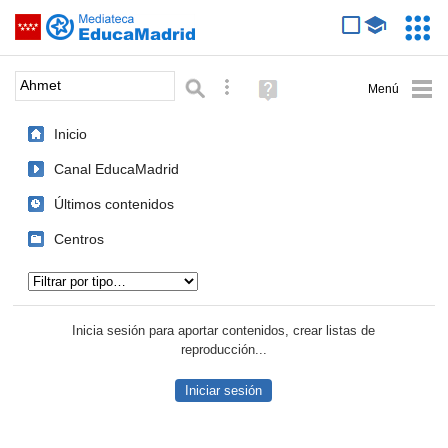
Mediateca de EducaMadrid
Saltar navegación
Servic
Educa
Palabra o frase:
Búsqueda avanzada
Ayuda
(en
ventana
Inicio
nueva)
Canal EducaMadrid
Últimos contenidos
Centros
Tipo de contenido:
Inicia sesión para aportar contenidos, crear listas de
reproducción...
Iniciar sesión