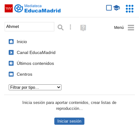
Mediateca de EducaMadrid
Saltar navegación
Servic
Educa
Palabra o frase:
Búsqueda avanzada
Ayuda
(en
ventana
Inicio
nueva)
Canal EducaMadrid
Últimos contenidos
Centros
Tipo de contenido:
Inicia sesión para aportar contenidos, crear listas de
reproducción...
Iniciar sesión