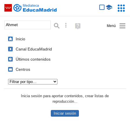
Mediateca de EducaMadrid
Saltar navegación
Servic
Educa
Palabra o frase:
Búsqueda avanzada
Ayuda
(en
ventana
Inicio
nueva)
Canal EducaMadrid
Últimos contenidos
Centros
Tipo de contenido:
Inicia sesión para aportar contenidos, crear listas de
reproducción...
Iniciar sesión