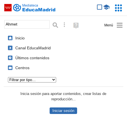
Mediateca de EducaMadrid
Saltar navegación
Servic
Educa
Palabra o frase:
Búsqueda avanzada
Ayuda
(en
ventana
Inicio
nueva)
Canal EducaMadrid
Últimos contenidos
Centros
Tipo de contenido:
Inicia sesión para aportar contenidos, crear listas de
reproducción...
Iniciar sesión