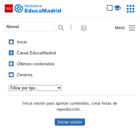
Mediateca de EducaMadrid
Saltar navegación
Servic
Educa
Palabra o frase:
Búsqueda avanzada
Ayuda
(en
ventana
Inicio
nueva)
Canal EducaMadrid
Últimos contenidos
Centros
Tipo de contenido:
Inicia sesión para aportar contenidos, crear listas de
reproducción...
Iniciar sesión