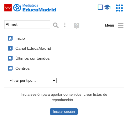
Mediateca de EducaMadrid
Saltar navegación
Servic
Educa
Palabra o frase:
Búsqueda avanzada
Ayuda
(en
ventana
Inicio
nueva)
Canal EducaMadrid
Últimos contenidos
Centros
Tipo de contenido:
Inicia sesión para aportar contenidos, crear listas de
reproducción...
Iniciar sesión