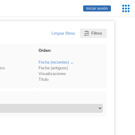
Servic
Iniciar sesión
Educa
Limpiar filtros
Filtros
Orden:
Fecha (recientes)
ico
Fecha (antiguos)
Visualizaciones
Título