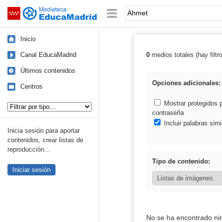
Mediateca de EducaMadrid
Saltar navegación
Palabra o frase:
Inicio
Canal EducaMadrid
0
medios totales (hay filtr
Resultados de:
Últimos contenidos
Opciones adicionales:
Centros
Tipo de contenido:
Mostrar protegidos 
contraseña
Incluir palabras simi
Inicia sesión para aportar
contenidos, crear listas de
reproducción...
Tipo de contenido:
Iniciar sesión
No se ha encontrado ni