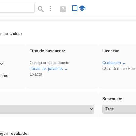
Búsqueda avanzada
Ayuda
(en
ventana
nueva)
os aplicados)
 Ahmet
Tipo de búsqueda:
Licencia:
Cualquier coincidencia
Cualquiera
por
Todas las palabras
CC
o Dominio Públ
Exacta
lares
Buscar en:
ngún resultado.