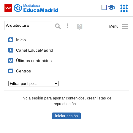
Mediateca de EducaMadrid
Saltar navegación
Servic
Educa
Palabra o frase:
Búsqueda avanzada
Ayuda
(en
ventana
Inicio
nueva)
Canal EducaMadrid
Últimos contenidos
Centros
Tipo de contenido:
Inicia sesión para aportar contenidos, crear listas de
reproducción...
Iniciar sesión