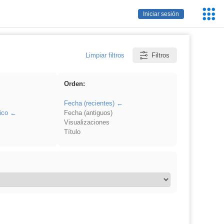
Servic
Iniciar sesión
Educa
Limpiar filtros
Filtros
Orden:
Fecha (recientes)
ico
Fecha (antiguos)
Visualizaciones
Título