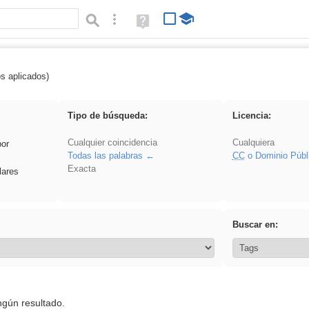
Búsqueda avanzada
Ayuda
(en
ventana
nueva)
os aplicados)
Arquitectura
Tipo de búsqueda:
Licencia:
Cualquier coincidencia
Cualquiera
por
Todas las palabras
CC
o Dominio Públ
Exacta
lares
Buscar en:
ngún resultado.