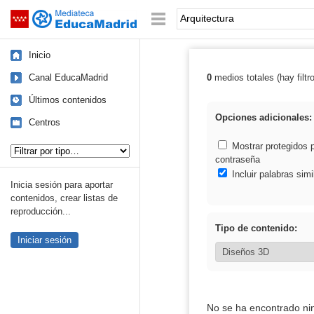
Mediateca de EducaMadrid
Saltar navegación
Palabra o frase:
Inicio
Canal EducaMadrid
0
medios totales (hay filtr
Resultados de: 
Últimos contenidos
Opciones adicionales:
Centros
Tipo de contenido:
Mostrar protegidos 
contraseña
Incluir palabras simi
Inicia sesión para aportar
contenidos, crear listas de
reproducción...
Tipo de contenido:
Iniciar sesión
No se ha encontrado ni